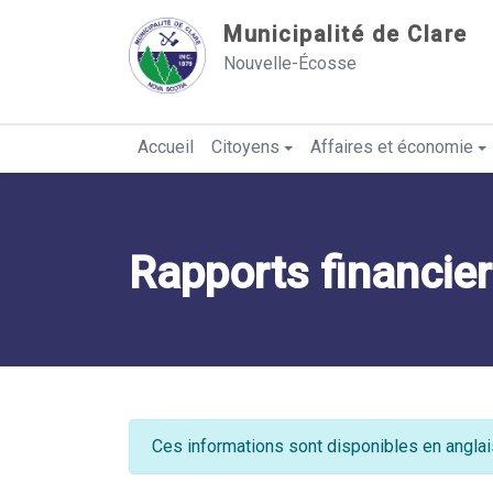
Sauter au contenu
Municipalité de Clare
Nouvelle-Écosse
Accueil
Citoyens
Affaires et économie
Rapports financier
Ces informations sont disponibles en angla